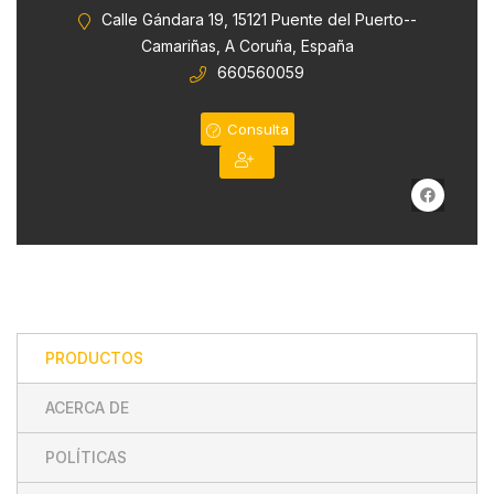
0
Calle Gándara 19, 15121 Puente del Puerto--
de
Camariñas, A Coruña, España
5
660560059
Consulta
PRODUCTOS
ACERCA DE
POLÍTICAS