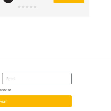
0
de
5
empresa
viar