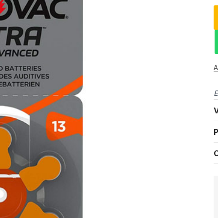
A
E
V
P
C