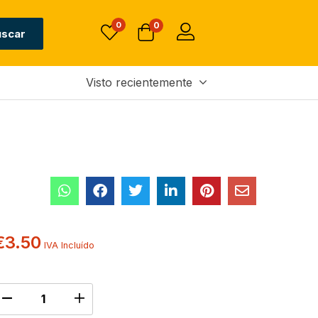
0
0
uscar
Visto recientemente
€
3.50
IVA Incluído