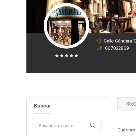
Calle Gándara 1
667022869
0
de
5
PRO
Buscar
Guillerm