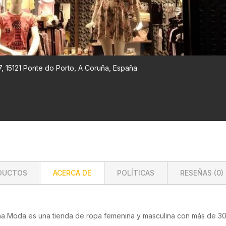
7, 15121 Ponte do Porto, A Coruña, España
DUCTOS
ACERCA DE
POLÍTICAS
RESEÑAS (
0
)
ina Moda es una tienda de ropa femenina y masculina con más de 3