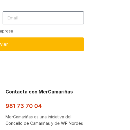
empresa
viar
Contacta con MerCamariñas
981 73 70 04
MerCamariñas es una iniciativa del
Concello de Camariñas
y de
WP Nordés