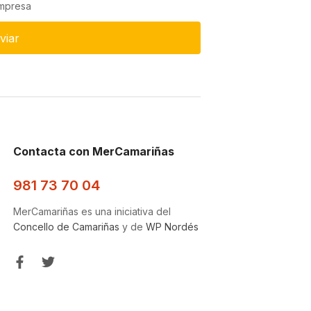
empresa
viar
Contacta con MerCamariñas
981 73 70 04
MerCamariñas es una iniciativa del
Concello de Camariñas
y de
WP Nordés