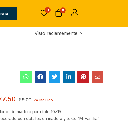
0
0
uscar
Visto recientemente
€
7.50
€
9.00
IVA Incluído
arco de madera para foto 10×15.
ecorado con detalles en madera y texto “Mi Familia”