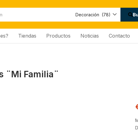
B
Decoración (78)
es?
Tiendas
Productos
Noticias
Contacto
s ¨Mi Familia¨
M
D