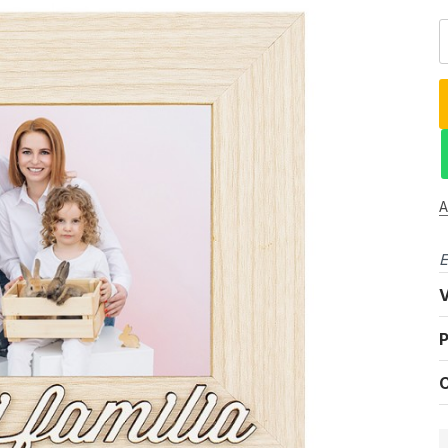
A
E
V
P
C