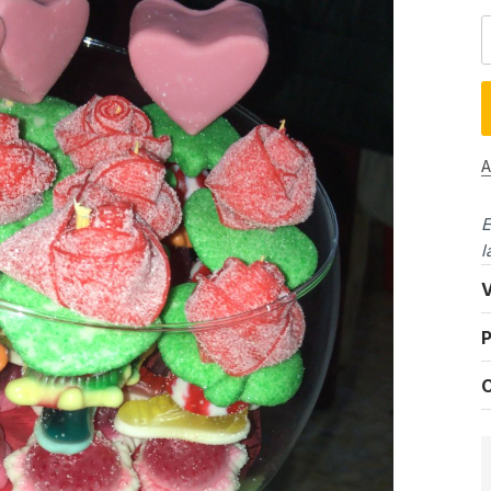
A
E
l
V
P
C