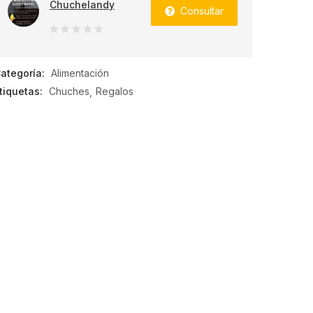
Chuchelandy
Consultar
0
de
ategoría:
Alimentación
5
tiquetas:
Chuches
Regalos