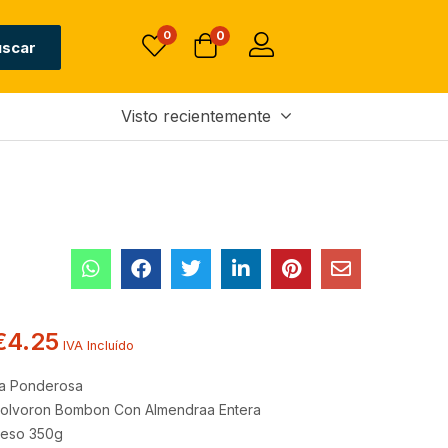
Sin existencias
€
4.25
0
0
IVA Incluído
uscar
Visto recientemente
€
4.25
IVA Incluído
a Ponderosa
olvoron Bombon Con Almendraa Entera
eso 350g