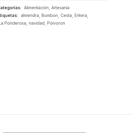
de
ategorías:
Alimentación
Artesanía
5
tiquetas:
almendra
Bombon
Cesta
Entera
La Ponderosa
navidad
Polvoron