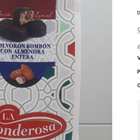
D
E
V
P
C