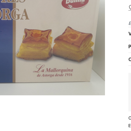
E
V
P
C
C
E