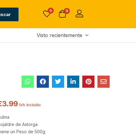
Sin existencias
€
3.99
IVA Incluído
0
0
uscar
Visto recientemente
€
3.99
IVA Incluído
ulma
ojaldre de Astorga
iene un Peso de 500g