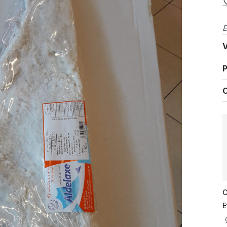
E
V
P
C
C
E