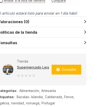
Añadir a la lista de deseos
Compare
l artículo estará listo para enviar en 1 día hábil
aloraciones (0)
olíticas de la tienda
onsultas
Tienda
Supermercado Leis
Consultar
0
de
ategorías:
Alimentación
Artesanía
5
tiquetas:
Bacalao. Islandia
Caldeirada
Feroe
galicia
navidad
noruega
Portugal