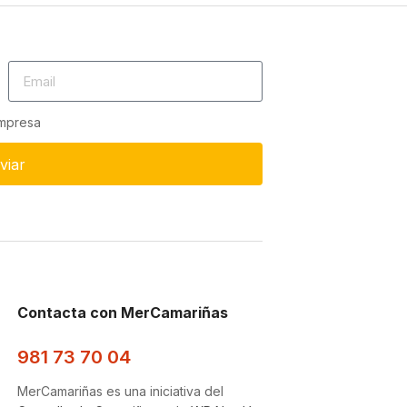
empresa
viar
Contacta con MerCamariñas
981 73 70 04
MerCamariñas es una iniciativa del