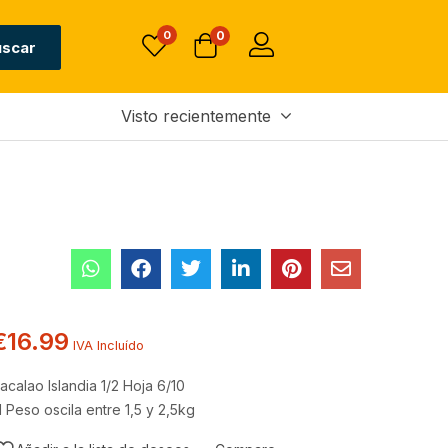
Sin existencias
€
16.99
0
0
IVA Incluído
uscar
Visto recientemente
€
16.99
IVA Incluído
acalao
Islandia
1/2 Hoja 6/10
l Peso oscila entre 1,5 y 2,5kg