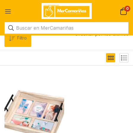
0
Ordenar por los últimos
Filtro