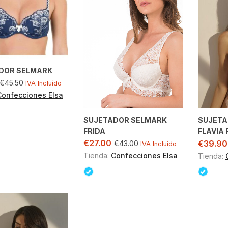
DOR SELMARK
€
45.50
IVA Incluído
Confecciones Elsa
SUJETADOR SELMARK
SUJETA
FRIDA
FLAVIA
€
27.00
€
39.90
€
43.00
IVA Incluído
Tienda:
Confecciones Elsa
Tienda: