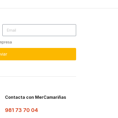
empresa
viar
Contacta con MerCamariñas
981 73 70 04