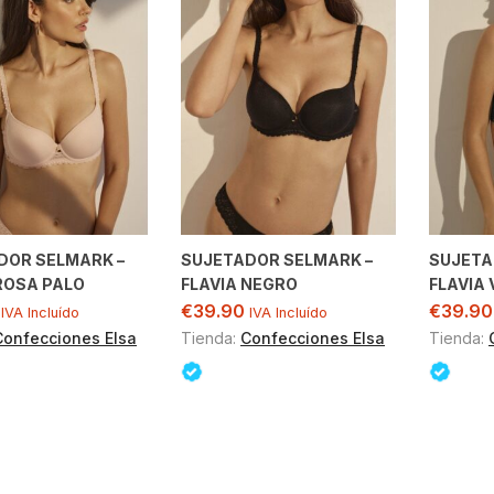
DOR SELMARK –
SUJETADOR SELMARK –
SUJETA
ROSA PALO
FLAVIA NEGRO
FLAVIA
€
39.90
€
39.90
IVA Incluído
IVA Incluído
Confecciones Elsa
Tienda:
Confecciones Elsa
Tienda: