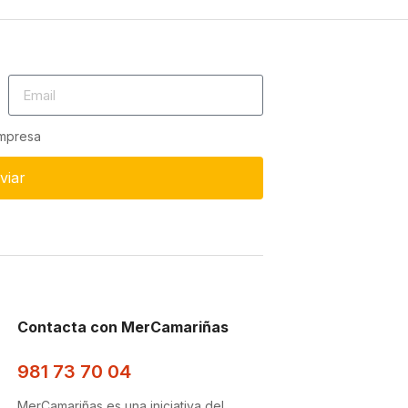
empresa
viar
Contacta con MerCamariñas
981 73 70 04
MerCamariñas es una iniciativa del