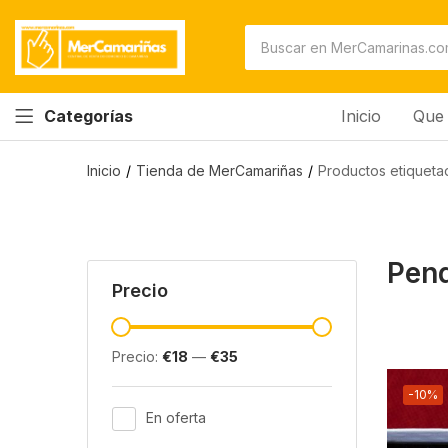
Inicio
Que 
Categorías
Inicio
Tienda de MerCamariñas
Productos etiqueta
Pend
Precio
Precio:
€18
—
€35
-10%
En oferta