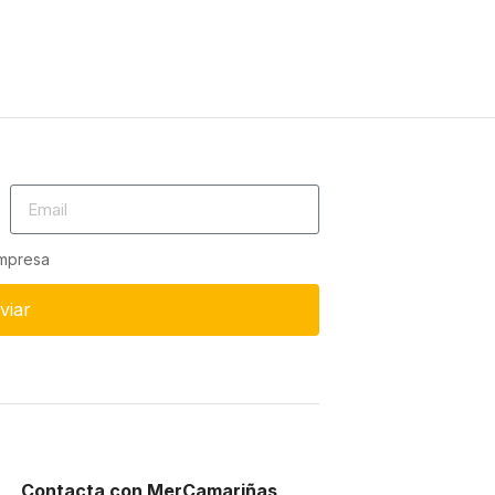
empresa
viar
Contacta con MerCamariñas