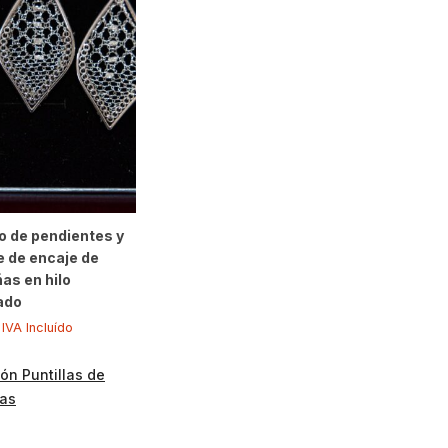
o de pendientes y
e de encaje de
as en hilo
ado
IVA Incluído
ón Puntillas de
as