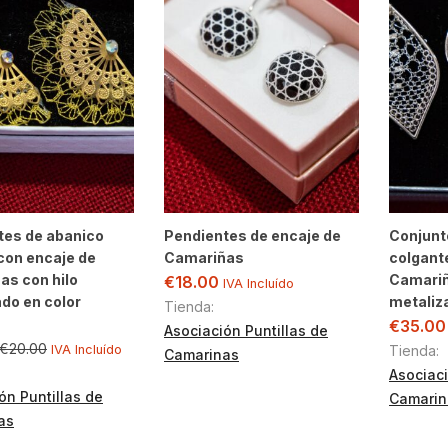
tes de abanico
Pendientes de encaje de
Conjunt
con encaje de
Camariñas
colgant
as con hilo
Camariñ
€
18.00
IVA Incluído
do en color
metaliz
Tienda:
€
35.00
Asociación Puntillas de
€
20.00
IVA Incluído
Tienda:
Camarinas
Asociaci
ón Puntillas de
Camarin
as