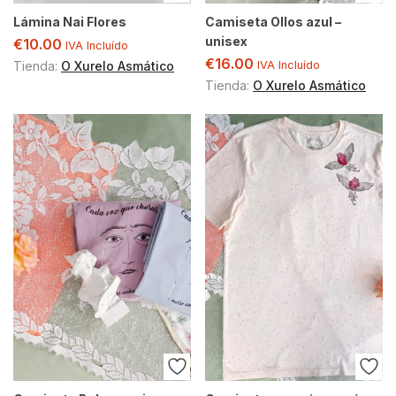
Lámina Nai Flores
Camiseta Ollos azul –
unisex
€
10.00
IVA Incluído
€
16.00
Tienda:
O Xurelo Asmático
IVA Incluído
Tienda:
O Xurelo Asmático