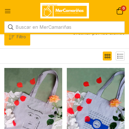
0
Ordenar por los últimos
Filtro