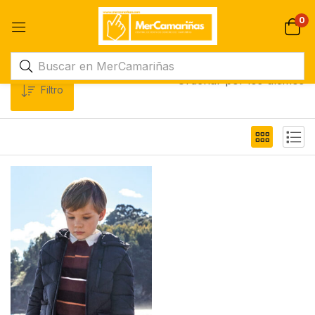
0
Ordenar por los últimos
Filtro