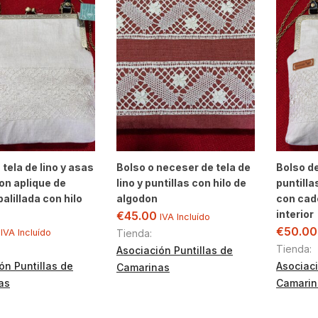
 tela de lino y asas
Bolso o neceser de tela de
Bolso de
con aplique de
lino y puntillas con hilo de
puntilla
palillada con hilo
algodon
con cade
interior
€
45.00
IVA Incluído
€
50.00
IVA Incluído
Tienda:
Tienda:
Asociación Puntillas de
ón Puntillas de
Asociaci
Camarinas
as
Camarin