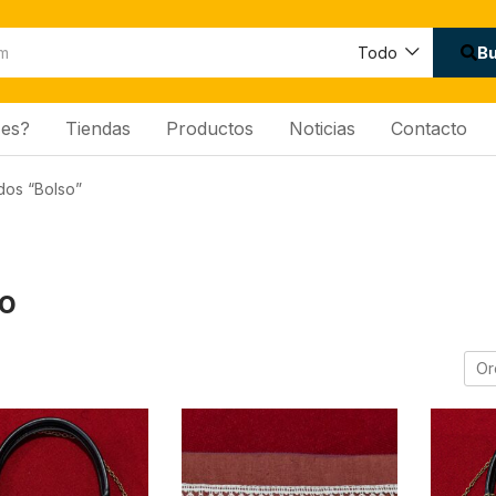
B
Todo
es?
Tiendas
Productos
Noticias
Contacto
dos “Bolso”
o
Or