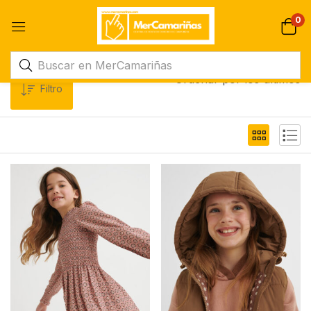
0
Ordenar por los últimos
Filtro