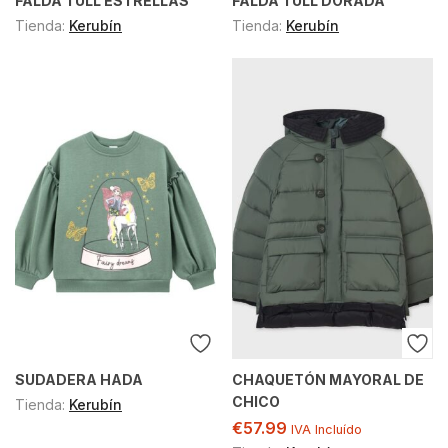
FALDA TULL ESTRELLAS
FALDA TULL DORADA
Tienda:
Kerubín
Tienda:
Kerubín
SUDADERA HADA
CHAQUETÓN MAYORAL DE
CHICO
Tienda:
Kerubín
€
57.99
IVA Incluído