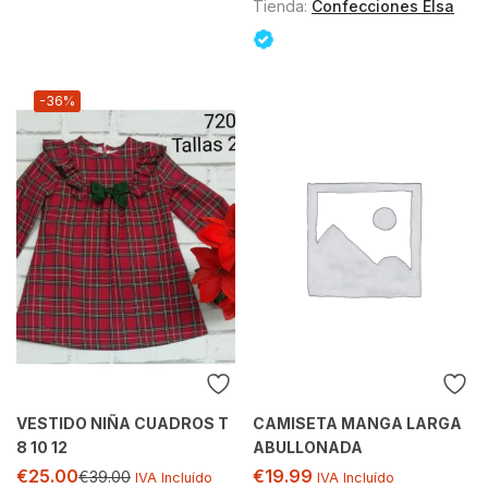
Tienda:
Confecciones Elsa
-36%
VESTIDO NIÑA CUADROS T
CAMISETA MANGA LARGA
8 10 12
ABULLONADA
€
25.00
€
19.99
€
39.00
IVA Incluído
IVA Incluído