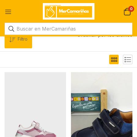
0
Ordenar por los últimos
Filtro