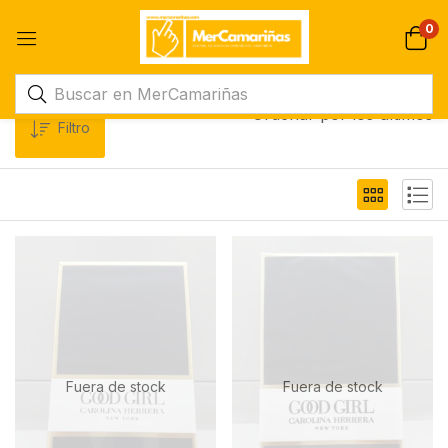
0
Ordenar por los últimos
Filtro
Fuera de stock
Fuera de stock