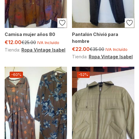
Camisa mujer años 80
Pantalón Chivió para
hombre
€
12.00
€
25.00
IVA Incluído
€
22.00
€
35.00
Tienda:
Ropa Vintage Isabel
IVA Incluído
Tienda:
Ropa Vintage Isabel
-60%
-52%