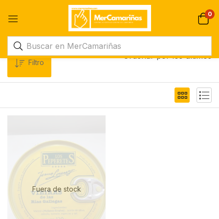
0
Ordenar por los últimos
Filtro
Fuera de stock