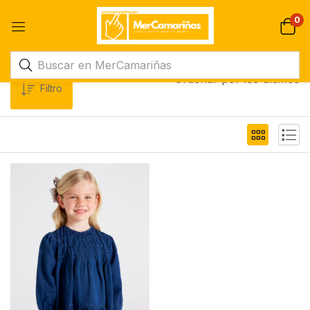
0
Ordenar por los últimos
Filtro