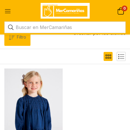
0
Ordenar por los últimos
Filtro