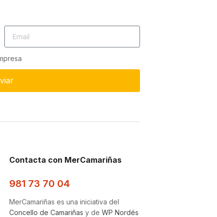
empresa
viar
Contacta con MerCamariñas
981 73 70 04
MerCamariñas es una iniciativa del
Concello de Camariñas
y de
WP Nordés