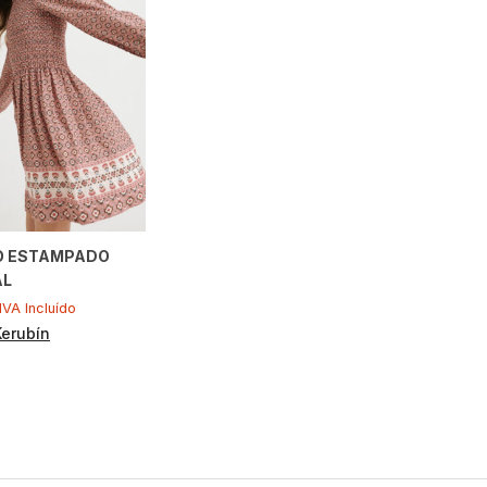
O ESTAMPADO
AL
IVA Incluído
Kerubín