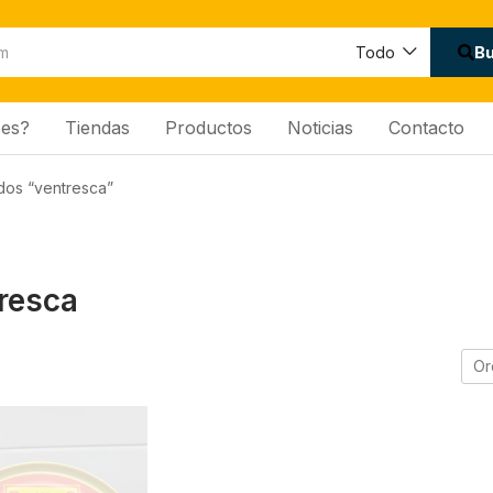
B
Todo
es?
Tiendas
Productos
Noticias
Contacto
dos “ventresca”
resca
Or