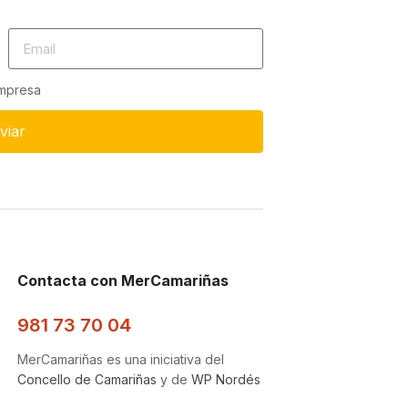
empresa
viar
Contacta con MerCamariñas
981 73 70 04
MerCamariñas es una iniciativa del
Concello de Camariñas
y de
WP Nordés