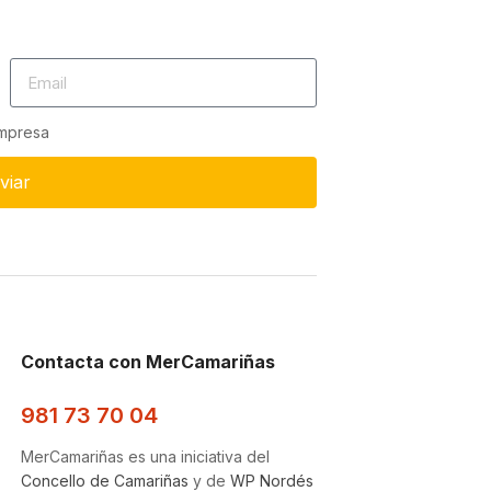
empresa
viar
Contacta con MerCamariñas
981 73 70 04
MerCamariñas es una iniciativa del
Concello de Camariñas
y de
WP Nordés