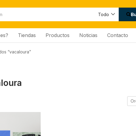
B
Todo
es?
Tiendas
Productos
Noticias
Contacto
dos “vacaloura”
loura
Or