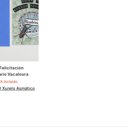
Felicitación
rio Vacaloura
VA Incluído
O Xurelo Asmático