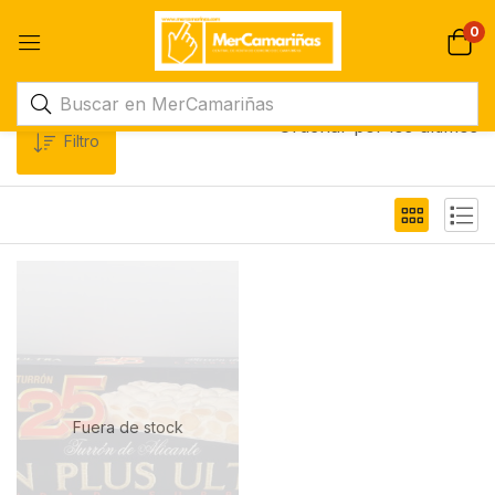
0
Ordenar por los últimos
Filtro
Fuera de stock