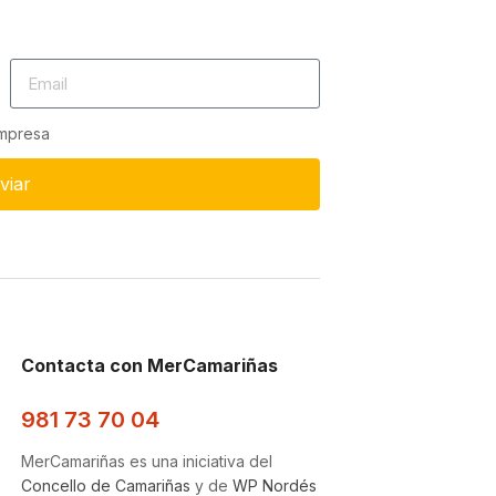
empresa
viar
Contacta con MerCamariñas
981 73 70 04
MerCamariñas es una iniciativa del
Concello de Camariñas
y de
WP Nordés