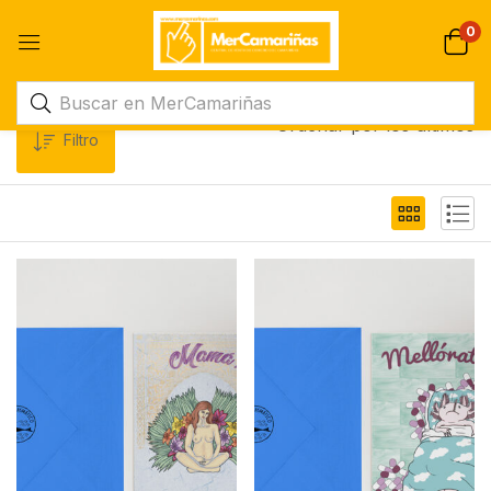
0
Ordenar por los últimos
Filtro