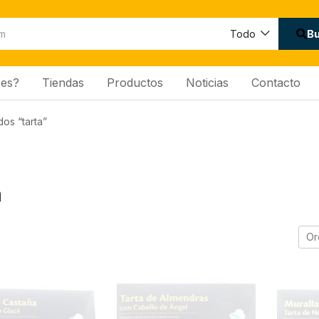
B
Todo
es?
Tiendas
Productos
Noticias
Contacto
os “tarta”
a
Or