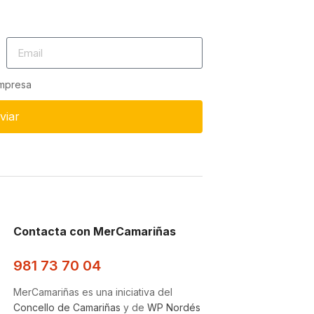
empresa
viar
Contacta con MerCamariñas
981 73 70 04
MerCamariñas es una iniciativa del
Concello de Camariñas
y de
WP Nordés