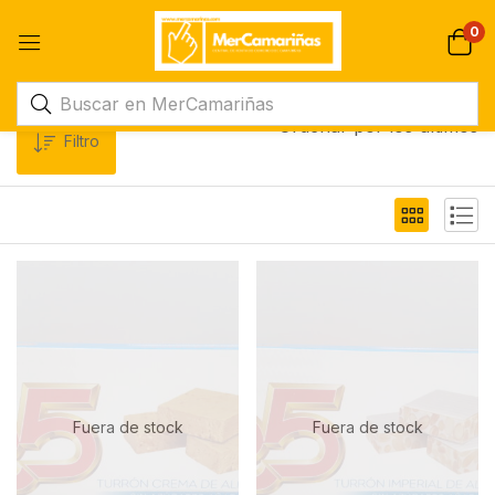
0
Ordenar por los últimos
Filtro
Fuera de stock
Fuera de stock