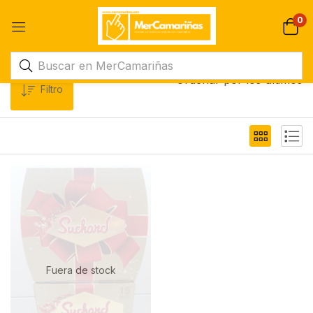
0
Ordenar por los últimos
Filtro
Fuera de stock