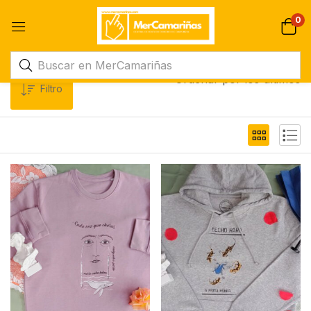
0
Ordenar por los últimos
Filtro