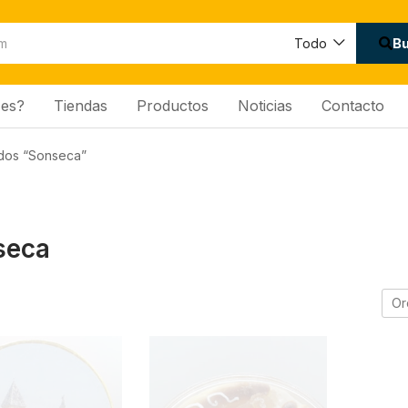
B
Todo
es?
Tiendas
Productos
Noticias
Contacto
ados “Sonseca”
seca
Or