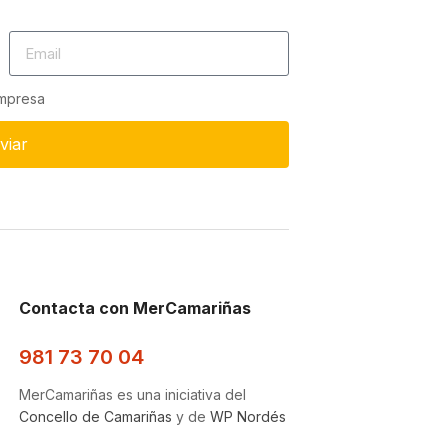
empresa
viar
Contacta con MerCamariñas
981 73 70 04
MerCamariñas es una iniciativa del
Concello de Camariñas
y de
WP Nordés