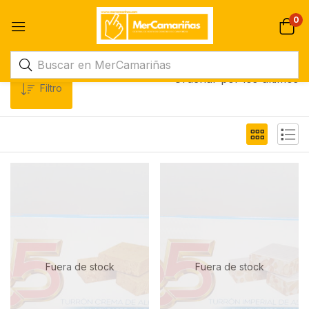
0
Ordenar por los últimos
Filtro
Fuera de stock
Fuera de stock