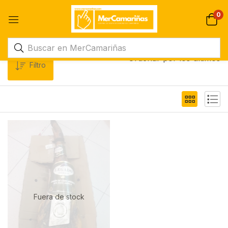
0
Ordenar por los últimos
Filtro
Fuera de stock