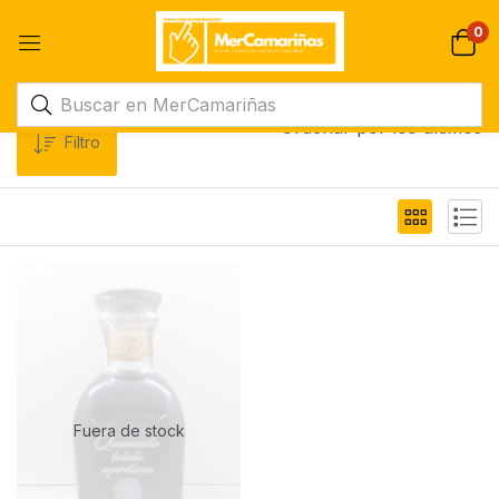
0
Ordenar por los últimos
Filtro
Fuera de stock