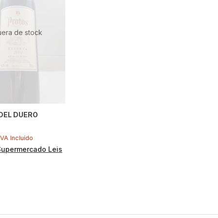
uera de stock
DEL DUERO
S
IVA Incluído
Supermercado Leis