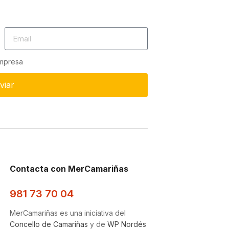
empresa
viar
Contacta con MerCamariñas
981 73 70 04
MerCamariñas es una iniciativa del
Concello de Camariñas
y de
WP Nordés