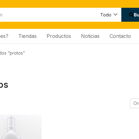
B
Todo
es?
Tiendas
Productos
Noticias
Contacto
dos “protos”
os
Or