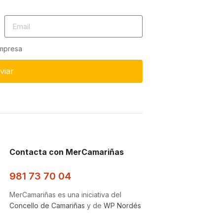
empresa
viar
Contacta con MerCamariñas
981 73 70 04
MerCamariñas es una iniciativa del
Concello de Camariñas
y de
WP Nordés