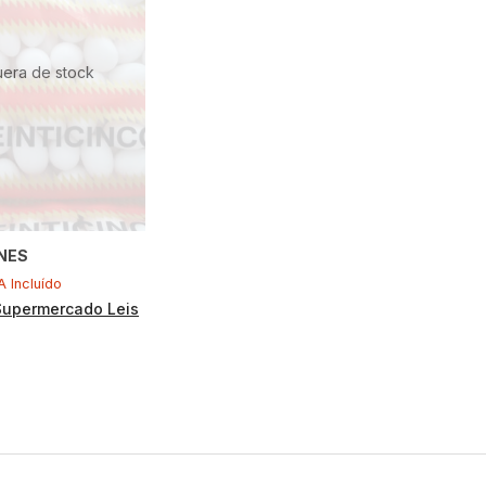
uera de stock
NES
A Incluído
Supermercado Leis