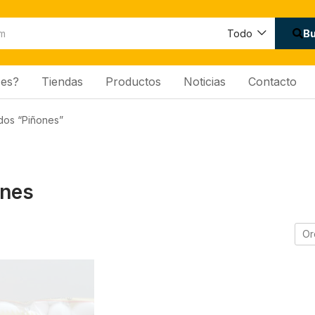
B
Todo
es?
Tiendas
Productos
Noticias
Contacto
dos “Piñones”
ones
Or