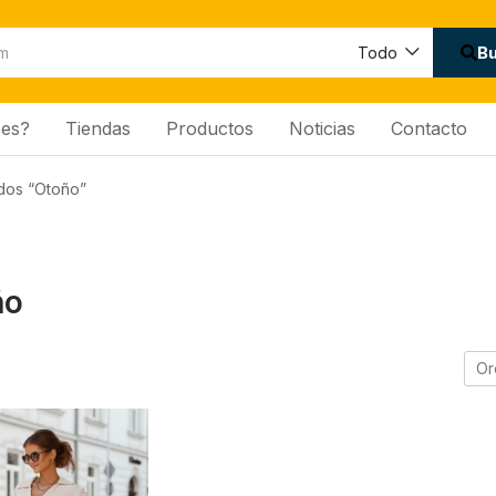
B
Todo
es?
Tiendas
Productos
Noticias
Contacto
dos “Otoño”
ño
Or