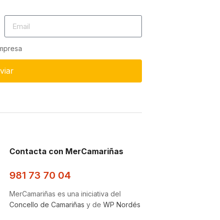
empresa
viar
Contacta con MerCamariñas
981 73 70 04
MerCamariñas es una iniciativa del
Concello de Camariñas
y de
WP Nordés