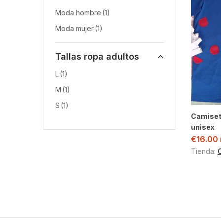
Moda hombre
(1)
Moda mujer
(1)
Tallas ropa adultos
L
(1)
M
(1)
S
(1)
Camiseta
unisex
€
16.00
Tienda: