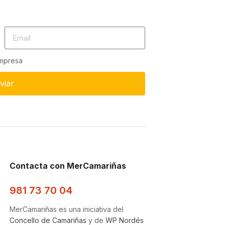
empresa
viar
Contacta con MerCamariñas
981 73 70 04
MerCamariñas es una iniciativa del
Concello de Camariñas
y de
WP Nordés