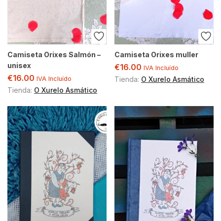
Camiseta Orixes Salmón –
Camiseta Orixes muller
unisex
€
16.00
IVA Incluído
€
16.00
IVA Incluído
Tienda:
O Xurelo Asmático
Tienda:
O Xurelo Asmático