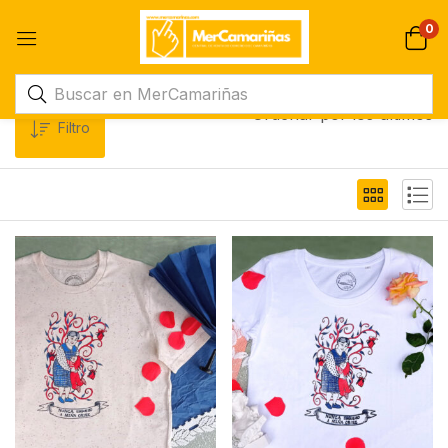
0
Ordenar por los últimos
Filtro