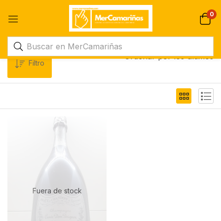
0
Ordenar por los últimos
Filtro
Fuera de stock