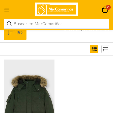
0
Ordenar por los últimos
Filtro