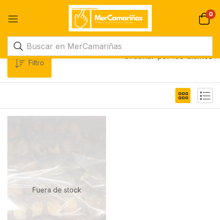
0
Ordenar por los últimos
Filtro
Fuera de stock