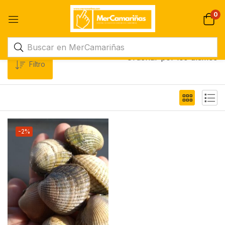
0
Ordenar por los últimos
Filtro
-2%