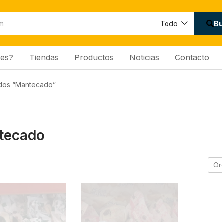
B
Todo
es?
Tiendas
Productos
Noticias
Contacto
ados “Mantecado”
tecado
Or