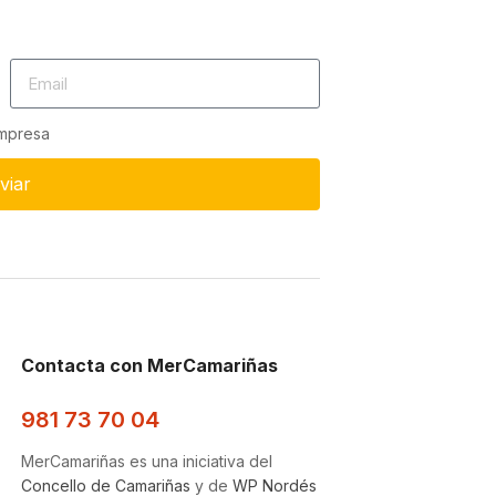
empresa
viar
Contacta con MerCamariñas
981 73 70 04
MerCamariñas es una iniciativa del
Concello de Camariñas
y de
WP Nordés