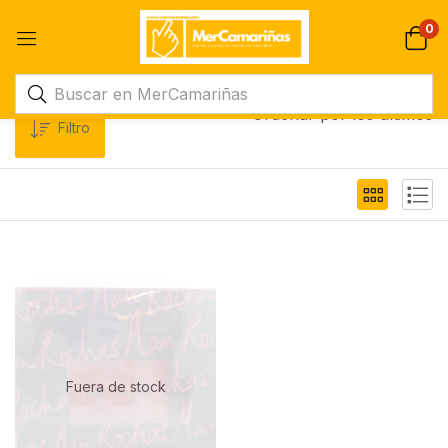
0
Ordenar por los últimos
Filtro
Fuera de stock