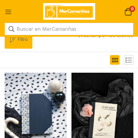
0
Ordenar por los últimos
Filtro