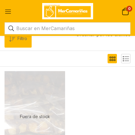
0
Ordenar por los últimos
Filtro
Fuera de stock