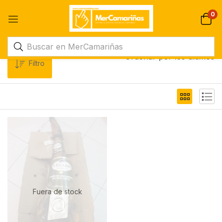
0
Ordenar por los últimos
Filtro
Fuera de stock